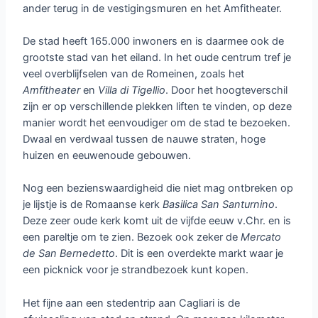
ander terug in de vestigingsmuren en het Amfitheater.
De stad heeft 165.000 inwoners en is daarmee ook de
grootste stad van het eiland. In het oude centrum tref je
veel overblijfselen van de Romeinen, zoals het
Amfitheater
en
Villa
di
Tigellio
. Door het hoogteverschil
zijn er op verschillende plekken liften te vinden, op deze
manier wordt het eenvoudiger om de stad te bezoeken.
Dwaal en verdwaal tussen de nauwe straten, hoge
huizen en eeuwenoude gebouwen.
Nog een bezienswaardigheid die niet mag ontbreken op
je lijstje is de Romaanse kerk
Basilica
San
Santurnino
.
Deze zeer oude kerk komt uit de vijfde eeuw v.Chr. en is
een pareltje om te zien. Bezoek ook zeker de
Mercato
de
San
Bernedetto
. Dit is een overdekte markt waar je
een picknick voor je strandbezoek kunt kopen.
Het fijne aan een stedentrip aan Cagliari is de