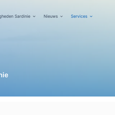
gheden Sardinie
Nieuws
Services
nie