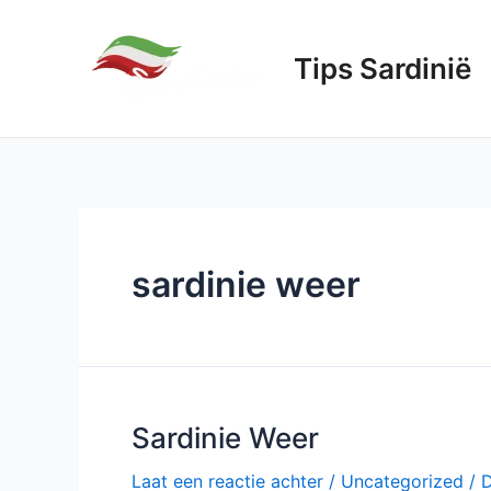
Ga
naar
Tips Sardinië
de
inhoud
sardinie weer
Sardinie Weer
Laat een reactie achter
/
Uncategorized
/ 